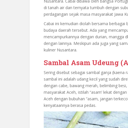
Nusantara. Cabai dibawa oleh bangsa Portugi
di tanah air dan ternyata tumbuh dengan su
perdagangan sejak masa masyarakat Jawa K
Cabai ini kemudian diolah bersama berbagai 
budaya daerah tersebut. Ada yang mencampu
mencampurkannya dengan durian, mangga dll
dengan lainnya. Meskipun ada juga yang sama
kuliner Nusantara.
Sambal Asam Udeung (A
Sering disebut sebagai sambal ganja (kaena
sambal ini adalah udang kecil yang sudah dire
dengan cabe, bawang merah, belimbing besi, se
masyarakat Aceh, istilah “asam’ lekat dengan
Aceh dengan bubuhan “asam, jangan terkec
kenyataannya berasa pedas.