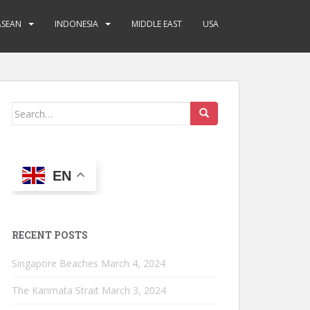
ASEAN
INDONESIA
MIDDLE EAST
USA
Search
for:
EN
RECENT POSTS
Singapore Beaches
March 4, 2024
The Karimata Strait
March 3, 2024