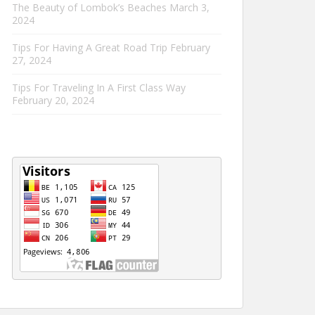
The Beauty of Lombok’s Beaches
March 3,
2024
Tips For Having A Great Road Trip
February
27, 2024
Tips For Traveling In A First Class Way
February 20, 2024