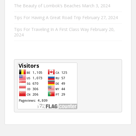
The Beauty of Lombok’s Beaches
March 3, 2024
Tips For Having A Great Road Trip
February 27, 2024
Tips For Traveling In A First Class Way
February 20,
2024