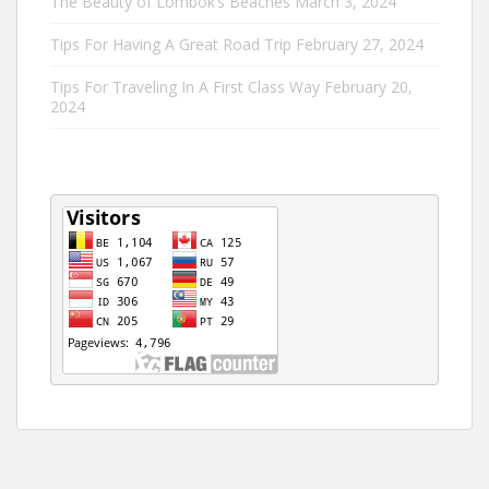
The Beauty of Lombok’s Beaches
March 3, 2024
Tips For Having A Great Road Trip
February 27, 2024
Tips For Traveling In A First Class Way
February 20,
2024