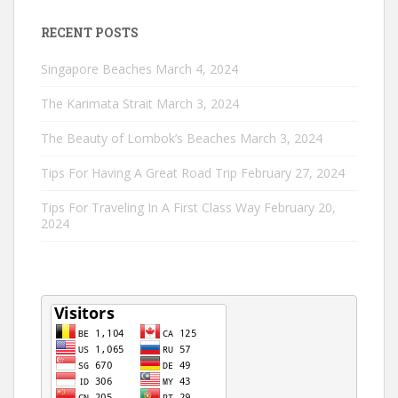
RECENT POSTS
Singapore Beaches
March 4, 2024
The Karimata Strait
March 3, 2024
The Beauty of Lombok’s Beaches
March 3, 2024
Tips For Having A Great Road Trip
February 27, 2024
Tips For Traveling In A First Class Way
February 20,
2024