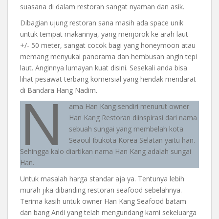
suasana di dalam restoran sangat nyaman dan asik.
Dibagian ujung restoran sana masih ada space unik
untuk tempat makannya, yang menjorok ke arah laut
+/- 50 meter, sangat cocok bagi yang honeymoon atau
memang menyukai panorama dan hembusan angin tepi
laut. Anginnya lumayan kuat disini. Sesekali anda bisa
lihat pesawat terbang komersial yang hendak mendarat
N
di Bandara Hang Nadim.
ama Han Kang sendiri menurut owner
Han Kang Restoran diinspirasi dari nama
sebuah sungai yang membelah kota
Seaoul Ibukota Korea Selatan yaitu han.
Sehingga kalo diartikan nama Han Kang adalah sungai
Han.
Untuk masalah harga standar aja ya. Tentunya lebih
murah jika dibanding restoran seafood sebelahnya.
Terima kasih untuk owner Han Kang Seafood batam
dan bang Andi yang telah mengundang kami sekeluarga