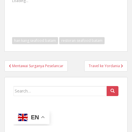
Loading...
han kang seafood batam
restoran seafood batam
Post
Mentawai Surganya Peselancar
Travel ke Yordania
navigation
Search
for:
EN