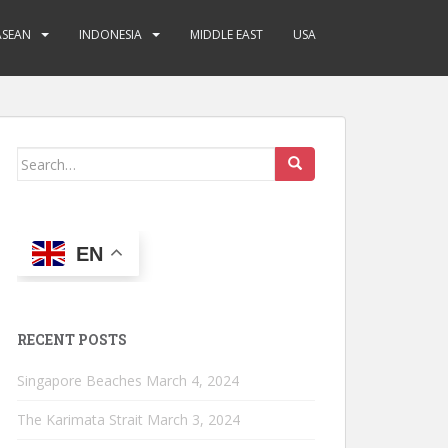
ASEAN
INDONESIA
MIDDLE EAST
USA
Search
for:
EN
RECENT POSTS
Singapore Beaches
March 4, 2024
The Karimata Strait
March 3, 2024