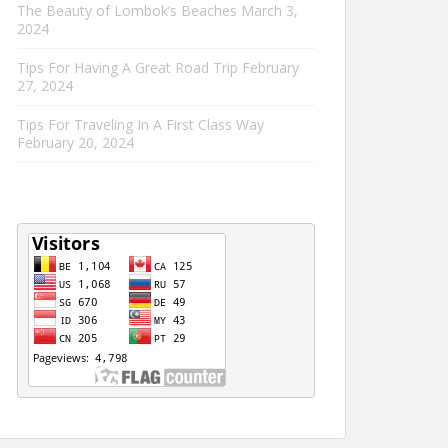
The Beauty of Lombok’s Beaches
March 3,
2024
Tips For Having A Great Road Trip
February
27, 2024
Tips For Traveling In A First Class Way
February 20, 2024