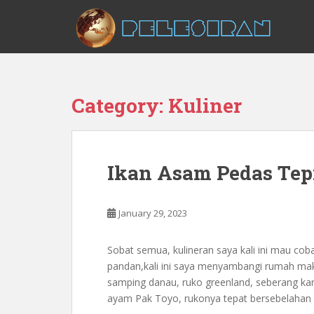
S
k
i
p
t
o
Category:
Kuliner
m
a
i
n
Ikan Asam Pedas Tep
c
o
n
January 29, 2023
t
e
n
Sobat semua, kulineran saya kali ini mau co
t
pandan,kali ini saya menyambangi rumah maka
samping danau, ruko greenland, seberang kan
ayam Pak Toyo, rukonya tepat bersebelahan d