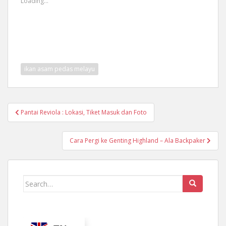
Loading...
ikan asam pedas melayu
Post
Pantai Reviola : Lokasi, Tiket Masuk dan Foto
navigation
Cara Pergi ke Genting Highland – Ala Backpaker
Search
for: