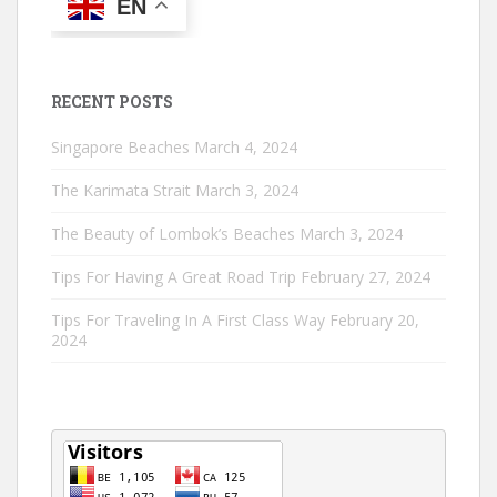
EN
RECENT POSTS
Singapore Beaches
March 4, 2024
The Karimata Strait
March 3, 2024
The Beauty of Lombok’s Beaches
March 3, 2024
Tips For Having A Great Road Trip
February 27, 2024
Tips For Traveling In A First Class Way
February 20,
2024