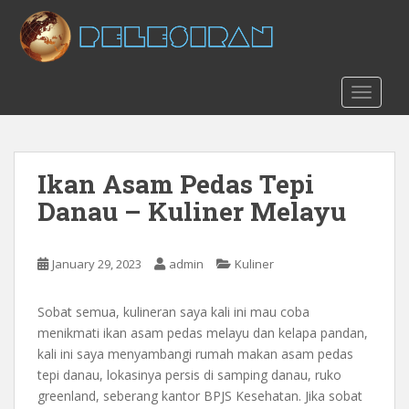
S
k
i
p
t
TOGGLE
o
m
a
Ikan Asam Pedas Tepi
i
n
Danau – Kuliner Melayu
c
o
n
January 29, 2023
admin
Kuliner
t
e
Sobat semua, kulineran saya kali ini mau coba
n
menikmati ikan asam pedas melayu dan kelapa pandan,
t
kali ini saya menyambangi rumah makan asam pedas
tepi danau, lokasinya persis di samping danau, ruko
greenland, seberang kantor BPJS Kesehatan. Jika sobat