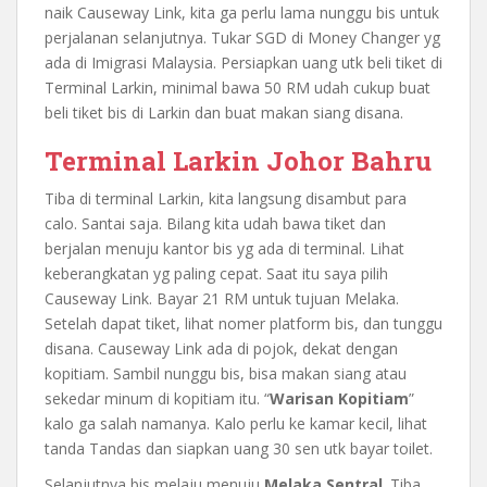
naik Causeway Link, kita ga perlu lama nunggu bis untuk
perjalanan selanjutnya. Tukar SGD di Money Changer yg
ada di Imigrasi Malaysia. Persiapkan uang utk beli tiket di
Terminal Larkin, minimal bawa 50 RM udah cukup buat
beli tiket bis di Larkin dan buat makan siang disana.
Terminal Larkin Johor Bahru
Tiba di terminal Larkin, kita langsung disambut para
calo. Santai saja. Bilang kita udah bawa tiket dan
berjalan menuju kantor bis yg ada di terminal. Lihat
keberangkatan yg paling cepat. Saat itu saya pilih
Causeway Link. Bayar 21 RM untuk tujuan Melaka.
Setelah dapat tiket, lihat nomer platform bis, dan tunggu
disana. Causeway Link ada di pojok, dekat dengan
kopitiam. Sambil nunggu bis, bisa makan siang atau
sekedar minum di kopitiam itu. “
Warisan Kopitiam
”
kalo ga salah namanya. Kalo perlu ke kamar kecil, lihat
tanda Tandas dan siapkan uang 30 sen utk bayar toilet.
Selanjutnya bis melaju menuju
Melaka Sentral
. Tiba