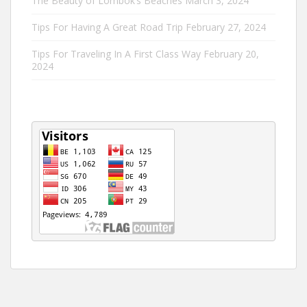
The Beauty of Lombok’s Beaches
March 3, 2024
Tips For Having A Great Road Trip
February 27, 2024
Tips For Traveling In A First Class Way
February 20,
2024